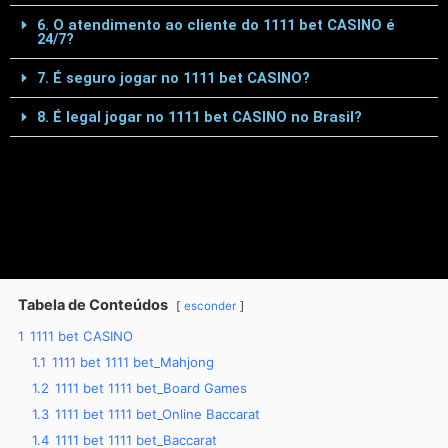
6. O atendimento ao cliente do 1111 bet CASINO é
24/7?
7. É seguro jogar no 1111 bet CASINO?
8. É legal jogar no 1111 bet CASINO no Brasil?
Tabela de Conteúdos
esconder
1
1111 bet CASINO
1.1
1111 bet 1111 bet_Mahjong
1.2
1111 bet 1111 bet_Board Games
1.3
1111 bet 1111 bet_Online Baccarat
1.4
1111 bet 1111 bet_Baccarat