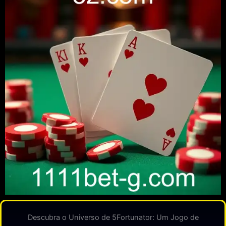
Descubra o Universo de 5Fortunator: Um Jogo de