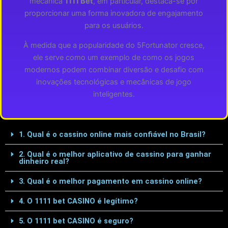
mecânica
1111 Bet
, em particular, destaca-se por
proporcionar uma forma inovadora de engajamento
para os usuários.
À medida que a popularidade do 5Fortunator cresce,
ele serve como um exemplo de como os jogos
modernos podem combinar diversão e desafio com
inovações tecnológicas e mecânicas de jogo
inteligentes.
1. Qual é o cassino online mais confiável no Brasil?
2. Qual é o melhor aplicativo de cassino para ganhar
dinheiro real?
3. Qual é o melhor pagamento em cassino online?
4. O 1111 bet CASINO é legítimo?
5. O 1111 bet CASINO é seguro?