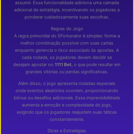
assumir. Essa funcionalidade adiciona uma camada
adicional de estratégia, incentivando os jogadores a
ponderar cuidadosamente suas escolhas.
Regras do Jogo
A regra primordial do 5Fortunator é simples: forme a
melhor combinação possível com suas cartas
enquanto gerencia o risco associado às apostas. A
cada rodada, os jogadores devem decidir se
desejam apostar no
1111 Bet
, o que pode resultar em
grandes vitórias ou perdas significativas.
Além disso, o jogo apresenta rodadas especiais
onde eventos aleatórios ocorrem, proporcionando
bônus ou desafios adicionais. Essa imprevisibilidade
aumenta a emoção e complexidade do jogo,
exigindo que os jogadores reajustem suas táticas
constantemente.
Dicas e Estratégias