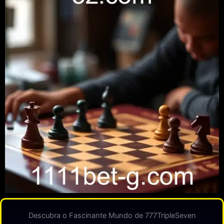
Descubra o Fascinante Mundo de 777TripleSeven