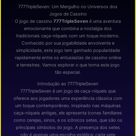
777TripleSeven: Um Mergulho no Universos dos
Jogos de Cassino
O jogo de cassino
777TripleSeven
é uma aventura
emocionante que combina a nostalgia dos
tradicionais caça-níqueis com um toque moderno.
Conhecido por sua jogabilidade envolvente e
simplicidade, este jogo tem ganhado popularidade
rapidamente entre os entusiastas de cassino online
e terrestres. Vamos explorar o que torna este jogo
tão especial.
Introdução ao 777TripleSeven
777TripleSeven é um jogo de caça-níqueis que
oferece aos jogadores uma experiência clássica com
um toque contemporâneo. Inspirado nas máquinas
caça-níqueis antigas, ele apresenta ícones familiares
como cerejas, sinos, e os icônicos setes, que são os
principais símbolos do jogo. A presença dos setes
não é apenas uma escolha estética; cada sete