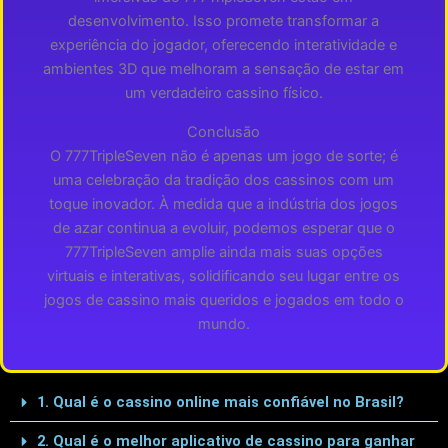
desenvolvimento. Isso promete transformar a
experiência do jogador, oferecendo interatividade e
ambientes 3D que melhoram a sensação de estar em
um verdadeiro cassino físico.
Conclusão
O 777TripleSeven não é apenas um jogo de sorte; é
uma celebração da tradição dos cassinos com um
toque inovador. À medida que a indústria dos jogos
de azar continua a evoluir, podemos esperar que o
777TripleSeven amplie ainda mais suas opções
virtuais e interativas, solidificando seu lugar entre os
jogos de cassino mais queridos e jogados em todo o
mundo.
1. Qual é o cassino online mais confiável no Brasil?
2. Qual é o melhor aplicativo de cassino para ganhar