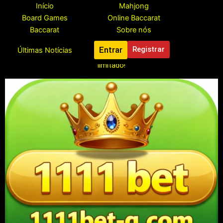
Pular
Início
Mahjong
para
Board Games
Online Baccarat
o
Baccarat
Sobre nós
conteúdo
Entrar
Registrar
Últimas Notícias
Registre-se para reivindicar seu bônus grátis de R$888, tempo
limitado!