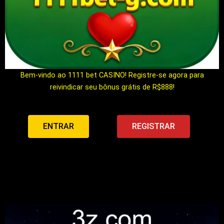
Bem-vindo ao 1111 bet CASINO! Registre-se agora para
reivindicar seu bônus grátis de R$888!
ENTRAR
REGISTRAR