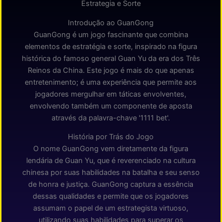
Estrategia e Sorte
Introdução ao GuanGong
GuanGong é um jogo fascinante que combina
elementos de estratégia e sorte, inspirado na figura
histórica do famoso general Guan Yu da era dos Três
Reinos da China. Este jogo é mais do que apenas
entretenimento; é uma experiência que permite aos
jogadores mergulhar em táticas envolventes,
envolvendo também um componente de aposta
através da palavra-chave '1111 bet'.
História por Trás do Jogo
O nome GuanGong vem diretamente da figura
lendária de Guan Yu, que é reverenciado na cultura
chinesa por suas habilidades na batalha e seu senso
de honra e justiça. GuanGong captura a essência
dessas qualidades e permite que os jogadores
assumam o papel de um estrategista virtuoso,
utilizando suas habilidades para superar os