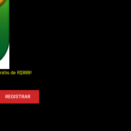
rátis de R$888!
REGISTRAR