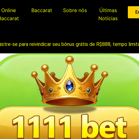
Online
Baccarat
Sobre nós
Últimas
E
Baccarat
Notícias
istre-se para reivindicar seu bônus grátis de R$888, tempo limit