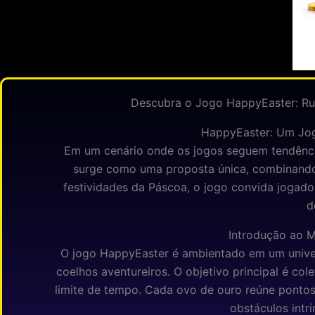
Descubra o Jogo HappyEaster: Rum
HappyEaster: Um Jog
Em um cenário onde os jogos seguem tendênci
surge como uma proposta única, combinando 
festividades da Páscoa, o jogo convida jogado
d
Introdução ao 
O jogo HappyEaster é ambientado em um unive
coelhos aventureiros. O objetivo principal é co
limite de tempo. Cada ovo de ouro reúne pontos, 
obstáculos intrí