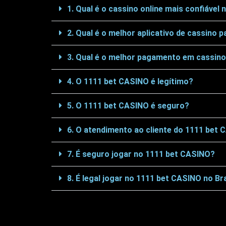
1. Qual é o cassino online mais confiável 
2. Qual é o melhor aplicativo de cassino p
3. Qual é o melhor pagamento em cassino
4. O 1111 bet CASINO é legítimo?
5. O 1111 bet CASINO é seguro?
6. O atendimento ao cliente do 1111 bet 
7. É seguro jogar no 1111 bet CASINO?
8. É legal jogar no 1111 bet CASINO no Bra