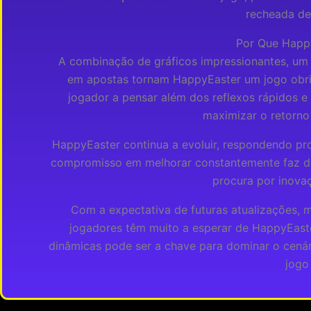
recheada de 
Por Que Happ
A combinação de gráficos impressionantes, um 
em apostas tornam HappyEaster um jogo obriga
jogador a pensar além dos reflexos rápidos e
maximizar o retorno 
HappyEaster continua a evoluir, respondendo pr
compromisso em melhorar constantemente faz do
procura por inova
Com a expectativa de futuras atualizações, m
jogadores têm muito a esperar de HappyEaste
dinâmicas pode ser a chave para dominar o cenári
jogo