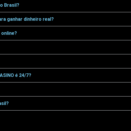
no Brasil?
ara ganhar dinheiro real?
 online?
CASINO é 24/7?
sil?