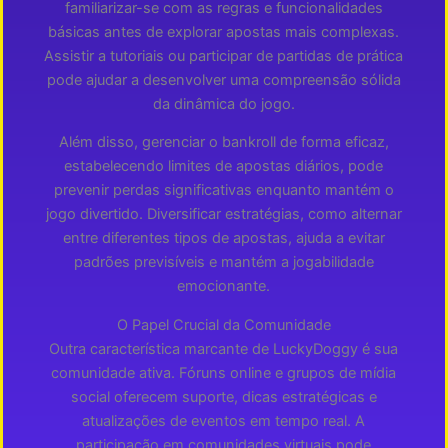
familiarizar-se com as regras e funcionalidades
básicas antes de explorar apostas mais complexas.
Assistir a tutoriais ou participar de partidas de prática
pode ajudar a desenvolver uma compreensão sólida
da dinâmica do jogo.
Além disso, gerenciar o bankroll de forma eficaz,
estabelecendo limites de apostas diários, pode
prevenir perdas significativas enquanto mantém o
jogo divertido. Diversificar estratégias, como alternar
entre diferentes tipos de apostas, ajuda a evitar
padrões previsíveis e mantém a jogabilidade
emocionante.
O Papel Crucial da Comunidade
Outra característica marcante de LuckyDoggy é sua
comunidade ativa. Fóruns online e grupos de mídia
social oferecem suporte, dicas estratégicas e
atualizações de eventos em tempo real. A
participação em comunidades virtuais pode