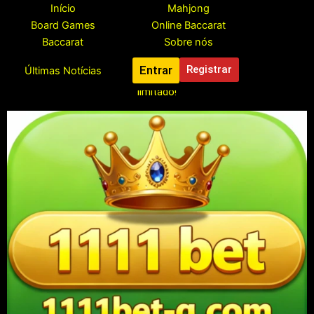
Pular
Início
Mahjong
para
Board Games
Online Baccarat
o
Baccarat
Sobre nós
conteúdo
Entrar
Registrar
Últimas Notícias
Registre-se para reivindicar seu bônus grátis de R$888, tempo
limitado!