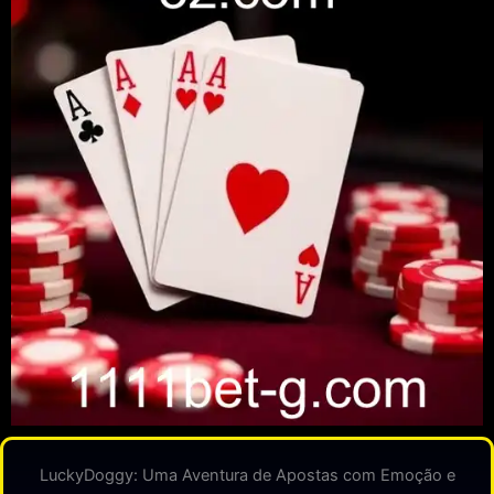
LuckyDoggy: Uma Aventura de Apostas com Emoção e